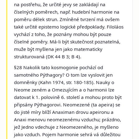
na postřehu, že určité jevy se zakládají na
číselných poměrech, např. hudební harmonie na
poměru délek strun. Zmíněné tvrzení má ovšem
také určité epistemo logické předpoklady. Filoláos
vychází z toho, že poznány mohou být pouze
číselné poměry. Má-li být skutečnost poznatelná,
muže být myšlena jen jako matematicky
strukturovaná (DK 44 B 3; B 4).
§28 Nakolik tato kosmogonie pochází od
samotného Pýthagory? O tom lze vyslovit jen
domněnky (Kahn 1974, str. 180-185). Nauky o
Neome zeném a Omezujícím a o harmonii lze
datovat k 1. polovině 6. století a mohou proto být
připsány Pýthagorovi. Neomezené (
ta apeira
) se
do jisté míry blíží Anaximan drovu apeironu a
Anaxi menovu neomezenému vzduchu; prázdno,
jež Jedno vdechuje z Neomezeného, je myšleno
jako vzduch. Pojem harmonie sehrá vá důležitou