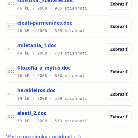
sofistika,_sokrates.doc
Zobraziť
DOC
46 kB ·
2008
· 965 stiahnutí
eleati-parmenides.doc
Zobraziť
DOC
46 kB ·
2008
· 859 stiahnutí
miletania_1.doc
Zobraziť
DOC
49 kB ·
2008
· 704 stiahnutí
filozofia_a_mytus.doc
Zobraziť
DOC
36 kB ·
2008
· 630 stiahnutí
herakleitos.doc
Zobraziť
DOC
39 kB ·
2008
· 569 stiahnutí
eleati_2.doc
Zobraziť
DOC
53 kB ·
2008
· 559 stiahnutí
Všetky poznámky z predmetu →