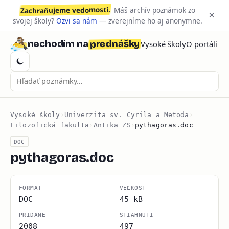
Zachraňujeme vedomosti.
Máš archív poznámok zo
×
svojej školy?
Ozvi sa nám
— zverejníme ho aj anonymne.
prednášky
nechodím na
Vysoké školy
O portáli
Vysoké školy
›
Univerzita sv. Cyrila a Metoda
›
Filozofická fakulta
›
Antika ZS
›
pythagoras.doc
DOC
pythagoras.doc
FORMÁT
VEĽKOSŤ
DOC
45 kB
PRIDANÉ
STIAHNUTÍ
2008
497