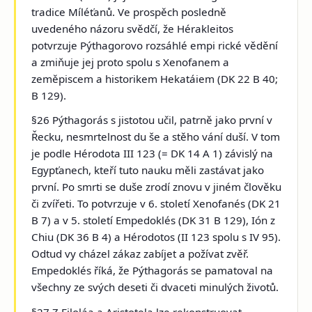
tradice Míléťanů. Ve prospěch posledně
uvedeného názoru svědčí, že Hérakleitos
potvrzuje Pýthagorovo rozsáhlé empi rické vědění
a zmiňuje jej proto spolu s Xenofanem a
zeměpiscem a historikem Hekatáiem (DK 22 B 40;
B 129).
§26 Pýthagorás s jistotou učil, patrně jako první v
Řecku, nesmrtelnost du še a stěho vání duší. V tom
je podle Hérodota III 123 (= DK 14 A 1) závislý na
Egypťanech, kteří tuto nauku měli zastávat jako
první. Po smrti se duše zrodí znovu v jiném člověku
či zvířeti. To potvrzuje v 6. století Xenofanés (DK 21
B 7) a v 5. století Empedoklés (DK 31 B 129), Ión z
Chiu (DK 36 B 4) a Hérodotos (II 123 spolu s IV 95).
Odtud vy cházel zákaz zabíjet a požívat zvěř.
Empedoklés říká, že Pýthagorás se pamatoval na
všechny ze svých deseti či dvaceti minulých životů.
§27 Z Filoláa a Aristotela lze rekonstruovat