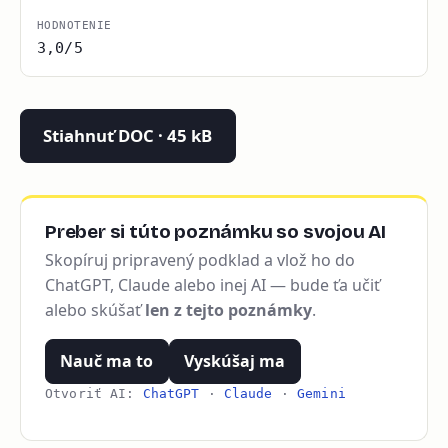
HODNOTENIE
3,0/5
Stiahnuť DOC · 45 kB
Preber si túto poznámku so svojou AI
Skopíruj pripravený podklad a vlož ho do
ChatGPT, Claude alebo inej AI — bude ťa učiť
alebo skúšať
len z tejto poznámky
.
Nauč ma to
Vyskúšaj ma
Otvoriť AI:
ChatGPT
·
Claude
·
Gemini