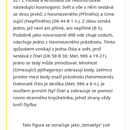
následující kosmogonii: Svět a vše v něm sestává
ze dvou prvků: z Neomezeného (Přímého) a Ome
zující (Nepřímého) (DK 44 B 1 n.). Z obou vzniká
Jedno, jež není ani přímé, ani nepřímé (B 5).
Podobně jako novorozené dítě vde chuje vzduch,
vdechuje Jedno z Neomezeného prázdnotu. Tímto
způsobem vznikají z Jedna čísla a svět, jenž
sestává z čísel (DK 58 B 30; Met. 986 a 19-21).
Jedno se tedy může zmnožovat. Mnohost
(Omezující) pýthagorejci zobrazují body, zatímco
prostor mezi body značí prázdnotu (Neomezené).
Dokonalé číslo je desítka (Met. 986 a 8 n.). Je
součtem prvních čtyř čísel a zobrazuje se pomocí
rovno stranného trojúhelníka, jehož strany vždy
tvoří čtyřka:
Tato figura se označuje jako „tetraktys“ (od