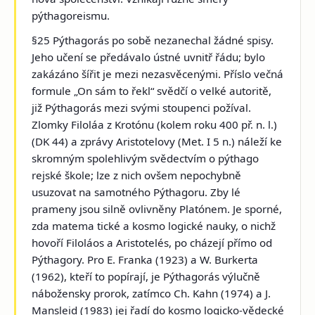
pýthagoreismu.
§25 Pýthagorás po sobě nezanechal žádné spisy.
Jeho učení se předávalo ústné uvnitř řádu; bylo
zakázáno šířit je mezi nezasvěcenými. Příslo večná
formule „On sám to řekl“ svědčí o velké autoritě,
již Pýthagorás mezi svými stoupenci požíval.
Zlomky Filoláa z Krotónu (kolem roku 400 př. n. l.)
(DK 44) a zprávy Aristotelovy (Met. I 5 n.) náleží ke
skromným spolehlivým svědectvím o pýthago
rejské škole; lze z nich ovšem nepochybně
usuzovat na samotného Pýthagoru. Zby lé
prameny jsou silně ovlivněny Platónem. Je sporné,
zda matema tické a kosmo logické nauky, o nichž
hovoří Filoláos a Aristotelés, po cházejí přímo od
Pýthagory. Pro E. Franka (1923) a W. Burkerta
(1962), kteří to popírají, je Pýthagorás výlučně
nábožensky prorok, zatímco Ch. Kahn (1974) a J.
Mansleid (1983) jej řadí do kosmo logicko-vědecké