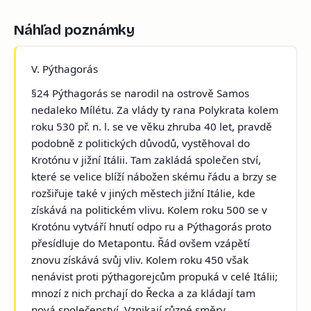
Náhľad poznámky
V. Pýthagorás
§24 Pýthagorás se narodil na ostrově Samos
nedaleko Mílétu. Za vlády ty rana Polykrata kolem
roku 530 př. n. l. se ve věku zhruba 40 let, pravdě
podobně z politických důvodů, vystěhoval do
Krotónu v jižní Itálii. Tam zakládá společen ství,
které se velice blíží nábožen skému řádu a brzy se
rozšiřuje také v jiných městech jižní Itálie, kde
získává na politickém vlivu. Kolem roku 500 se v
Krotónu vytváří hnutí odpo ru a Pýthagorás proto
přesídluje do Metapontu. Řád ovšem vzápětí
znovu získává svůj vliv. Kolem roku 450 však
nenávist proti pýthagorejcům propuká v celé Itálii;
mnozí z nich prchají do Řecka a za kládají tam
nová společenství. Vznikají různé směry