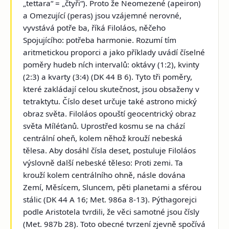
„
tettara
“ = „čtyři“). Proto že Neomezené (
apeiron
)
a Omezující (
peras
) jsou vzájemné nerovné,
vyvstává potře ba, říká Filoláos, něčeho
Spojujícího: potřeba harmonie. Rozumí tím
aritmetickou proporci a jako příklady uvádí číselné
poměry hudeb ních intervalů: oktávy (1:2), kvinty
(2:3) a kvarty (3:4) (DK 44 B 6). Tyto tři poměry,
které zakládají celou skutečnost, jsou obsaženy v
tetraktytu. Číslo deset určuje také astrono mický
obraz světa. Filoláos opouští geocentrický obraz
světa Míléťanů. Uprostřed kosmu se na chází
centrální oheň, kolem něhož krouží nebeská
tělesa. Aby dosáhl čísla deset, postuluje Filoláos
výslovně další nebeské těleso: Proti zemi. Ta
krouží kolem centrálního ohně, násle dována
Zemí, Měsícem, Sluncem, pěti planetami a sférou
stálic (DK 44 A 16; Met. 986a 8-13). Pýthagorejci
podle Aristotela tvrdili, že věci samotné jsou čísly
(Met. 987b 28). Toto obecné tvrzení zjevně spočívá