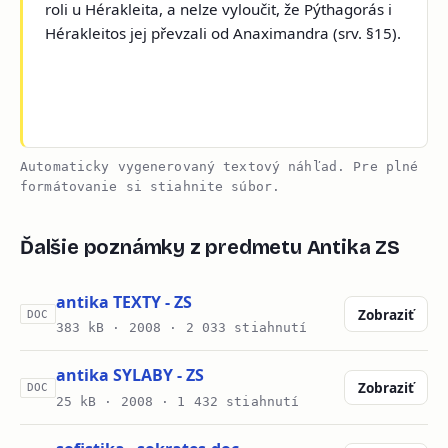
roli u Hérakleita, a nelze vyloučit, že Pýthagorás i
Hérakleitos jej převzali od Anaximandra (srv. §15).
Automaticky vygenerovaný textový náhľad. Pre plné
formátovanie si stiahnite súbor.
Ďalšie poznámky z predmetu Antika ZS
antika TEXTY - ZS
Zobraziť
DOC
383 kB ·
2008
· 2 033 stiahnutí
antika SYLABY - ZS
Zobraziť
DOC
25 kB ·
2008
· 1 432 stiahnutí