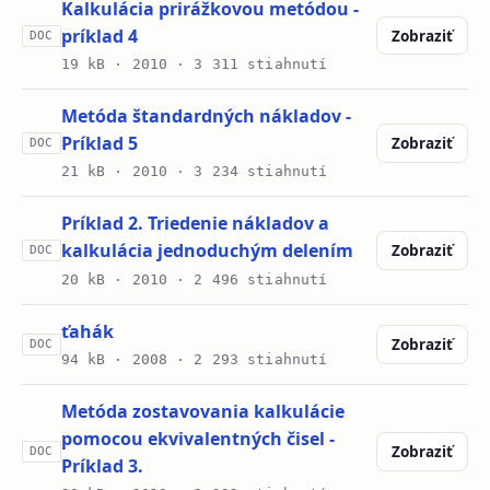
Kalkulácia prirážkovou metódou -
príklad 4
Zobraziť
DOC
19 kB ·
2010
· 3 311 stiahnutí
Metóda štandardných nákladov -
Príklad 5
Zobraziť
DOC
21 kB ·
2010
· 3 234 stiahnutí
Príklad 2. Triedenie nákladov a
kalkulácia jednoduchým delením
Zobraziť
DOC
20 kB ·
2010
· 2 496 stiahnutí
ťahák
Zobraziť
DOC
94 kB ·
2008
· 2 293 stiahnutí
Metóda zostavovania kalkulácie
pomocou ekvivalentných čisel -
Zobraziť
DOC
Príklad 3.