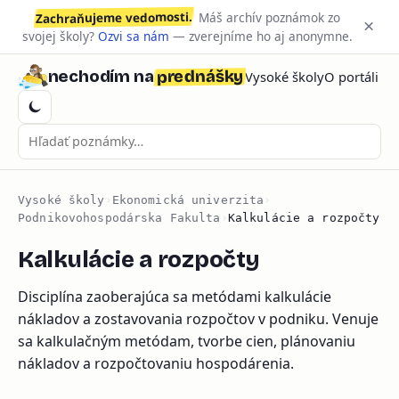
Zachraňujeme vedomosti.
Máš archív poznámok zo
×
svojej školy?
Ozvi sa nám
— zverejníme ho aj anonymne.
prednášky
nechodím na
Vysoké školy
O portáli
Vysoké školy
›
Ekonomická univerzita
›
Podnikovohospodárska Fakulta
›
Kalkulácie a rozpočty
Kalkulácie a rozpočty
Disciplína zaoberajúca sa metódami kalkulácie
nákladov a zostavovania rozpočtov v podniku. Venuje
sa kalkulačným metódam, tvorbe cien, plánovaniu
nákladov a rozpočtovaniu hospodárenia.