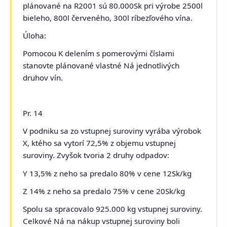
plánované na R2001 sú 80.000Sk pri výrobe 2500l
bieleho, 800l červeného, 300l ríbezľového vína.
Úloha:
Pomocou K delením s pomerovými číslami
stanovte plánované vlastné Ná jednotlivých
druhov vín.
Pr. 14
V podniku sa zo vstupnej suroviny vyrába výrobok
X, ktého sa vytorí 72,5% z objemu vstupnej
suroviny. Zvyšok tvoria 2 druhy odpadov:
Y 13,5% z neho sa predalo 80% v cene 12Sk/kg
Z 14% z neho sa predalo 75% v cene 20Sk/kg
Spolu sa spracovalo 925.000 kg vstupnej suroviny.
Celkové Ná na nákup vstupnej suroviny boli