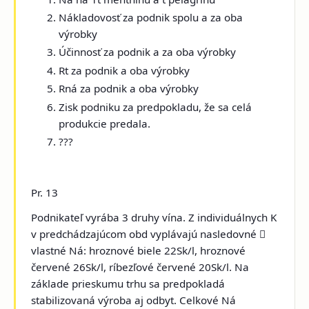
Nákladovosť za podnik spolu a za oba
výrobky
Účinnosť za podnik a za oba výrobky
Rt za podnik a oba výrobky
Rná za podnik a oba výrobky
Zisk podniku za predpokladu, že sa celá
produkcie predala.
???
Pr. 13
Podnikateľ vyrába 3 druhy vína. Z individuálnych K
v predchádzajúcom obd vyplávajú nasledovné

vlastné Ná: hroznové biele 22Sk/l, hroznové
červené 26Sk/l, ríbezľové červené 20Sk/l. Na
základe prieskumu trhu sa predpokladá
stabilizovaná výroba aj odbyt. Celkové Ná