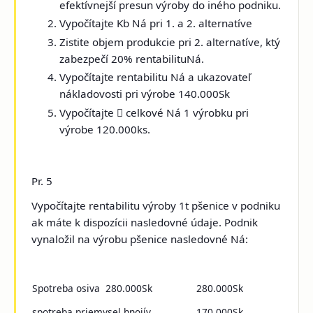
efektívnejší presun výroby do iného podniku.
Vypočítajte Kb Ná pri 1. a 2. alternatíve
Zistite objem produkcie pri 2. alternatíve, ktý
zabezpečí 20% rentabilituNá.
Vypočítajte rentabilitu Ná a ukazovateľ
nákladovosti pri výrobe 140.000Sk
Vypočítajte

celkové Ná 1 výrobku pri
výrobe 120.000ks.
Pr. 5
Vypočítajte rentabilitu výroby 1t pšenice v podniku
ak máte k dispozícii nasledovné údaje. Podnik
vynaložil na výrobu pšenice nasledovné Ná:
Spotreba osiva 280.000Sk
280.000Sk
spotreba priemysel hnojív
170.000Sk