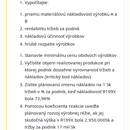
Vypočítajte:
priamu materiálovú nákladovosť výrobku A a
B
rentabilitu tržieb za podnik
nákladovú účinnosť výrobkov
hrubé rozpätie výrobkov
Stanovte minimálnu cenu obidvoch výrobkov
Vyčíslite objem realizovanej produkcie pri
ktorej podnik dosiahne vyrovnanosť tržieb a
nákladov (kritický bod nákladov)
Zistite plánovanú zmenu nákladov na 1 Sk
tržieb v % za podnik, keď nákladovosť R199X
bola 72,96%
Pomocou koeficienta reakcie uveďte
plánovaný rozvoj výrobnej réžie, ak jej
skutočná výška v R199X bola 2.950.000Sk a
tržby za podnik 17 mil Sk