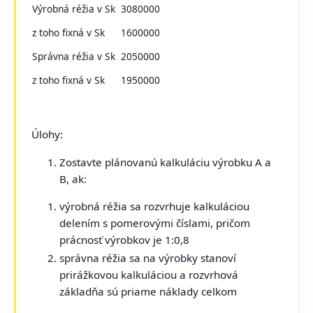
Výrobná réžia v Sk
3080000
z toho fixná v Sk
1600000
Správna réžia v Sk
2050000
z toho fixná v Sk
1950000
Úlohy:
Zostavte plánovanú kalkuláciu výrobku A a
B, ak:
výrobná réžia sa rozvrhuje kalkuláciou
delením s pomerovými číslami, pričom
prácnosť výrobkov je 1:0,8
správna réžia sa na výrobky stanoví
prirážkovou kalkuláciou a rozvrhová
základňa sú priame náklady celkom