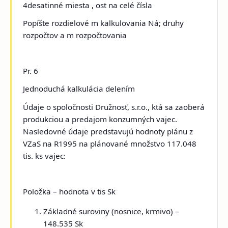
4desatinné miesta , ost na celé čísla
Popíšte rozdielové m kalkulovania Ná; druhy
rozpočtov a m rozpočtovania
Pr. 6
Jednoduchá kalkulácia delením
Údaje o spoločnosti Družnosť, s.r.o., ktá sa zaoberá
produkciou a predajom konzumných vajec.
Nasledovné údaje predstavujú hodnoty plánu z
VZaS na R1995 na plánované množstvo 117.048
tis. ks vajec:
Položka – hodnota v tis Sk
Základné suroviny (nosnice, krmivo) –
148.535 Sk