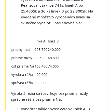
Realizoval však iba 74 ks liniek A po
25.400Sk a 36 ks liniek B po 22.800Sk. Na
uvedené množstvo vyrobených liniek sa
skutočne vynaložili nasledovné Ná:
linka A
linka B
priamy mat
608.760
240.000
priame mzdy
83.600
48.800
ost priame Ná
163.400
74.000
výrobná réžia
400.000
správna réžia
300.000
Výrobná réžia sa rozvrhuje cez priame mzdy,
správne réžia cez priame Ná.
Vypočítať nákladovosť výroby liniek A, B