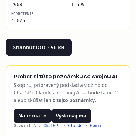
2008
1 599
HODNOTENIE
4,0/5
Stiahnuť DOC · 96 kB
Preber si túto poznámku so svojou AI
Skopíruj pripravený podklad a vlož ho do
ChatGPT, Claude alebo inej AI — bude ťa učiť
alebo skúšať
len z tejto poznámky
.
Nauč ma to
Vyskúšaj ma
Otvoriť AI:
ChatGPT
·
Claude
·
Gemini