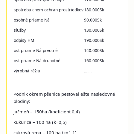
spotreba chem ochran prostriedkov
180.000Sk
osobné priame Ná
90.000Sk
služby
130.000Sk
odpisy HM
190.000Sk
ost priame Ná prvotné
140.000Sk
ost priame Ná druhotné
160.000Sk
výrobná réžia
…….
Podnik okrem pšenice pestoval ešte nasledovné
plodiny:
jačmeň – 150ha (koeficient 0,4)
kukurica – 100 ha (k=0,5)
cukrová repa – 100 ha (k=1,1)