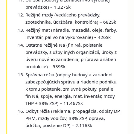
prevádzke) – 1.327Sk
Režijné mzdy (vedúceho prevádzky,
zootechnika, údržbára, kontrolóra) – 682Sk
Režijný mat (náradie, mazadlá, oleje, farby,
inventár, palivo na vykurovanie) – 426Sk
Ostatné režijné Ná (fin Ná, poistenie
prevádzky, služby iných organizácií, úroky z
úveru nového zariadenia, príprava anábeh
produkcie) – 539Sk
Správna réžia (odpisy budovy a zariadení
zabezpečujúcich správu a riadenie podniku,
k tomu poistenie, zmluvné pokuty, penále,
fin Ná, spoje, energia, mat, inventár, mzdy
THP + 38% ZSP) – 11.467Sk
Odbyt réžia (reklama, propagácia, odpisy DP,
PHM, mzdy vodičov, 38% ZSP, oprava,
údržba, poistenie DP) – 2.116Sk