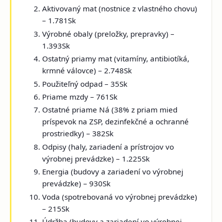
Aktivovaný mat (nostnice z vlastného chovu)
– 1.781Sk
Výrobné obaly (preložky, prepravky) –
1.393Sk
Ostatný priamy mat (vitamíny, antibiotíká,
krmné válovce) – 2.748Sk
Použiteľný odpad – 35Sk
Priame mzdy – 761Sk
Ostatné priame Ná (38% z priam mied
príspevok na ZSP, dezinfekčné a ochranné
prostriedky) – 382Sk
Odpisy (haly, zariadení a prístrojov vo
výrobnej prevádzke) – 1.225Sk
Energia (budovy a zariadení vo výrobnej
prevádzke) – 930Sk
Voda (spotrebovaná vo výrobnej prevádzke)
– 215Sk
Údržba (budovy a zariadení vo výrobnej