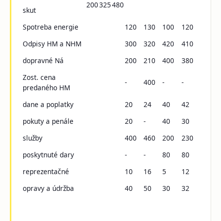
200
325
480
skut
Spotreba energie
120
130
100
120
Odpisy HM a NHM
300
320
420
410
dopravné Ná
200
210
400
380
Zost. cena
-
400
-
-
predaného HM
dane a poplatky
20
24
40
42
pokuty a penále
20
-
40
30
služby
400
460
200
230
poskytnuté dary
-
-
80
80
reprezentačné
10
16
5
12
opravy a údržba
40
50
30
32