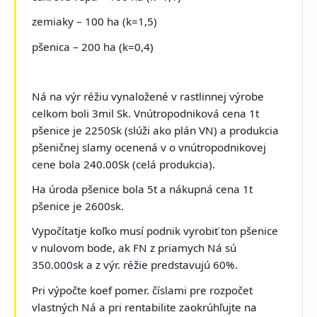
zemiaky – 100 ha (k=1,5)
pšenica – 200 ha (k=0,4)
Ná na výr réžiu vynaložené v rastlinnej výrobe
celkom boli 3mil Sk. Vnútropodniková cena 1t
pšenice je 2250Sk (slúži ako plán VN) a produkcia
pšeničnej slamy ocenená v o vnútropodnikovej
cene bola 240.00Sk (celá produkcia).
Ha úroda pšenice bola 5t a nákupná cena 1t
pšenice je 2600sk.
Vypočítatje koľko musí podnik vyrobiť ton pšenice
v nulovom bode, ak FN z priamych Ná sú
350.000sk a z výr. réžie predstavujú 60%.
Pri výpočte koef pomer. číslami pre rozpočet
vlastných Ná a pri rentabilite zaokrúhľujte na