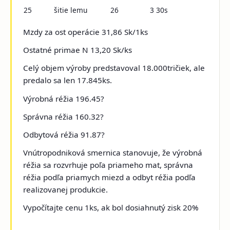
25
šitie lemu
26
3 30s
Mzdy za ost operácie 31,86 Sk/1ks
Ostatné primae N 13,20 Sk/ks
Celý objem výroby predstavoval 18.000tričiek, ale
predalo sa len 17.845ks.
Výrobná réžia 196.45?
Správna réžia 160.32?
Odbytová réžia 91.87?
Vnútropodniková smernica stanovuje, že výrobná
réžia sa rozvrhuje poľa priameho mat, správna
réžia podľa priamych miezd a odbyt réžia podľa
realizovanej produkcie.
Vypočítajte cenu 1ks, ak bol dosiahnutý zisk 20%