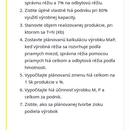
správnu réžiu a 7% na odbytovú réžiu.
Zistite úplné vlastné Ná podniku pri 80%
využití výrobnej kapacity.
Stanovte objem realizovanej produkcie, pri
ktorom sa T=N (Kb)
Zostavte plánovanú kalkuláciu výrobku MaP,
keď výrobná réžia sa rozvrhuje podľa
priamych miezd, správna réžia pomocou
priamych Ná celkom a odbytová réžia podľa
hmotnosti.
Vypočítajte plánovanú zmenu Ná celkom na
1 Sk produkcie v %.
Vypočitajte Ná účinnosť výrobku M, P a
celkom za podnik.
Zistite, ako sa plánovanej tvorbe zisku
podiela výrobok