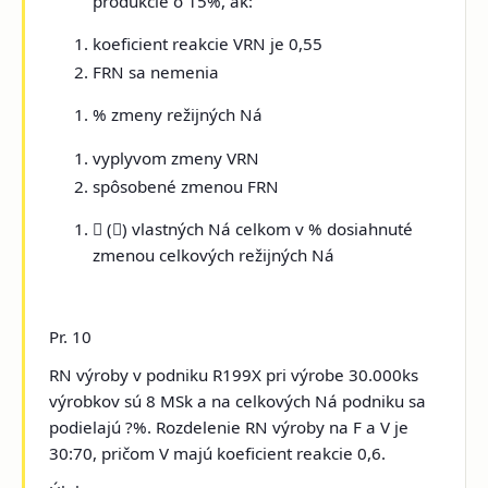
produkcie o 15%, ak:
koeficient reakcie VRN je 0,55
FRN sa nemenia
% zmeny režijných Ná
vyplyvom zmeny VRN
spôsobené zmenou FRN

(

) vlastných Ná celkom v % dosiahnuté
zmenou celkových režijných Ná
Pr. 10
RN výroby v podniku R199X pri výrobe 30.000ks
výrobkov sú 8 MSk a na celkových Ná podniku sa
podielajú ?%. Rozdelenie RN výroby na F a V je
30:70, pričom V majú koeficient reakcie 0,6.