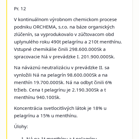
Pr. 12
V kontinuálnom výrobnom chemickom procese
podniku ORCHEMA, s.r.o. na báze organických
zlúčenín, sa vyprodukovalo v zúčtovacom obd
uplynulého roku 490t pelagrínu a 210t menthínu.
Vstupné chemikálie činili 298.600.000Sk a
spracovacie Ná v prevádzke I. 201.900.000Sk.
Na náväznú neutralizáciu v prevádzke II. sa
vynložili Ná na pelagrín 98.600.000Sk a na
menthín 19.700.000Sk. Ná na odbyt činili 6%
tržieb. Cena t pelagrínu je 2.190.300Sk a t
menthínu 940.100Sk.
Koncentrácia svetlocitlivých látok je 18% u
pelagrínu a 15% u menthínu.
Úlohy:
Ná na 1t menthínu a t pelagrínu