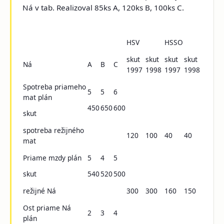
Ná v tab. Realizoval 85ks A, 120ks B, 100ks C.
HSV
HSSO
skut
skut
skut
skut
Ná
A
B
C
1997
1998
1997
1998
Spotreba priameho
5
5
6
mat plán
450
650
600
skut
spotreba režijného
120
100
40
40
mat
Priame mzdy plán
5
4
5
skut
540
520
500
režijné Ná
300
300
160
150
Ost priame Ná
2
3
4
plán