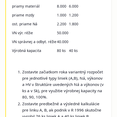
priamy materiál
8.000
6.000
priame mzdy
1.000
1.200
ost. priame Ná
2.200
1.800
VN výr. réžie
50.000
VN správnej a odbyt. réžie
40.000
Výrobná kapacita
80 ks
40 ks
Zostavte začiatkom roka variantný rozpočet
pre jednotlivé typy liniek (A,B), Ná, výkonov
a HV v štruktúre uvedených Ná a výkonov (v
ks a v Sk), pre využitie výrobnej kapacity na
80, 90, 100%.
Zostavte predbežné a výsledné kalkulácie
pre linku A, B, ak podnik v R 1996 skutočne
vyrobil 76 ks liniek A a 40 ks liniek B.