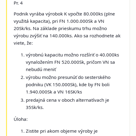
Pr. 4
Podnik vyrába výrobok K vpočte 80.000ks (plne
využitá kapacita), pri FN 1.000.000Sk a VN
20Sk/ks. Na základe prieskumu trhu možno
výrobu zvýšiť na 140.000ks. Ako sa rozhodnete ak
viete, že:
výrobnú kapacitu možno rozšíriť o 40.000ks
vynaložením FN 520.000Sk, pričom VN sa
nebudú meniť
výrobu možno presunúť do sesterského
podniku (VK 150.000Sk), kde by FN boli
1.940.000Sk a VN 16SK/ks
predajná cena v oboch alternatívach je
35Sk/ks.
Úloha:
Zistite pri akom objeme výroby je