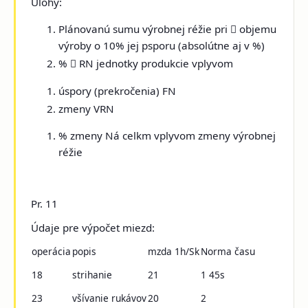
Úlohy:
Plánovanú sumu výrobnej réžie pri

objemu
výroby o 10% jej psporu (absolútne aj v %)
%

RN jednotky produkcie vplyvom
úspory (prekročenia) FN
zmeny VRN
% zmeny Ná celkm vplyvom zmeny výrobnej
réžie
Pr. 11
Údaje pre výpočet miezd:
operácia
popis
mzda 1h/Sk
Norma času
18
strihanie
21
1 45s
23
všívanie rukávov
20
2