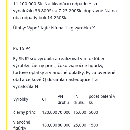
11.100.000 Sk. Na likvidáciu odpadu Y sa
vynaložilo 36.800Sk a Z 23.200Sk. dopravné Ná na
oba odpady boli 14.250Sk.
Úlohy: Vypočítajte Ná na 1 kg výrobku X.
Pr. 15 P4
Fy SNIP sro vyrobila a realizoval v m október
výrobky: čierny princ, čoko vianočné figúrky,
tortové oplátky a vianočné oplátky. Fy za uvedené
obd a celkové Q dosiahla nasledujúce T a
vynaložila N
VN
FN
počet balení v
Výrobky
CT
druhu
druhu
ks
čierny princ
120,000
70,000
15,000
5000
vianočné
180,000
80,000
25,000
1500
figúrky