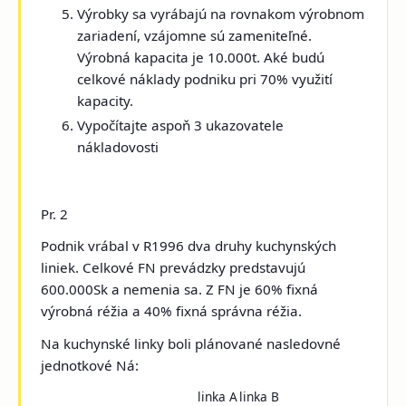
Výrobky sa vyrábajú na rovnakom výrobnom
zariadení, vzájomne sú zameniteľné.
Výrobná kapacita je 10.000t. Aké budú
celkové náklady podniku pri 70% využití
kapacity.
Vypočítajte aspoň 3 ukazovatele
nákladovosti
Pr. 2
Podnik vrábal v R1996 dva druhy kuchynských
liniek. Celkové FN prevádzky predstavujú
600.000Sk a nemenia sa. Z FN je 60% fixná
výrobná réžia a 40% fixná správna réžia.
Na kuchynské linky boli plánované nasledovné
jednotkové Ná:
linka A
linka B