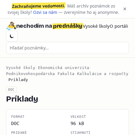
Zachraňujeme vedomosti.
Máš archív poznámok zo
×
svojej školy?
Ozvi sa nám
— zverejníme ho aj anonymne.
prednášky
nechodím na
Vysoké školy
O portáli
Vysoké školy
›
Ekonomická univerzita
›
Podnikovohospodárska Fakulta
›
Kalkulácie a rozpočty
›
Príklady
DOC
Príklady
FORMÁT
VEĽKOSŤ
DOC
96 kB
PRIDANÉ
STIAHNUTÍ