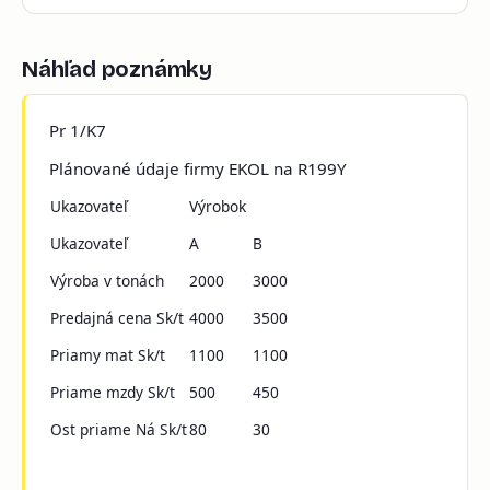
Náhľad poznámky
Pr 1/K7
Plánované údaje firmy EKOL na R199Y
Ukazovateľ
Výrobok
Ukazovateľ
A
B
Výroba v tonách
2000
3000
Predajná cena Sk/t
4000
3500
Priamy mat Sk/t
1100
1100
Priame mzdy Sk/t
500
450
Ost priame Ná Sk/t
80
30