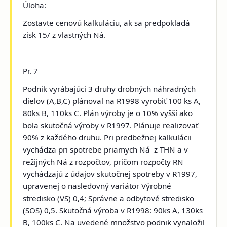
Úloha:
Zostavte cenovú kalkuláciu, ak sa predpokladá
zisk 15/ z vlastných Ná.
Pr. 7
Podnik vyrábajúci 3 druhy drobných náhradných
dielov (A,B,C) plánoval na R1998 vyrobiť 100 ks A,
80ks B, 110ks C. Plán výroby je o 10% vyšší ako
bola skutočná výroby v R1997. Plánuje realizovať
90% z každého druhu. Pri predbežnej kalkulácii
vychádza pri spotrebe priamych Ná z THN a v
režijných Ná z rozpočtov, pričom rozpočty RN
vychádzajú z údajov skutočnej spotreby v R1997,
upravenej o nasledovný variátor Výrobné
stredisko (VS) 0,4; Správne a odbytové stredisko
(SOS) 0,5. Skutočná výroba v R1998: 90ks A, 130ks
B, 100ks C. Na uvedené množstvo podnik vynaložil