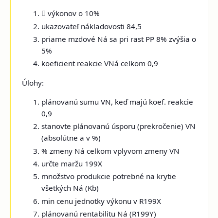

výkonov o 10%
ukazovateľ nákladovosti 84,5
priame mzdové Ná sa pri rast PP 8% zvýšia o
5%
koeficient reakcie VNá celkom 0,9
Úlohy:
plánovanú sumu VN, keď majú koef. reakcie
0,9
stanovte plánovanú úsporu (prekročenie) VN
(absolútne a v %)
% zmeny Ná celkom vplyvom zmeny VN
určte maržu 199X
množstvo produkcie potrebné na krytie
všetkých Ná (Kb)
min cenu jednotky výkonu v R199X
plánovanú rentabilitu Ná (R199Y)