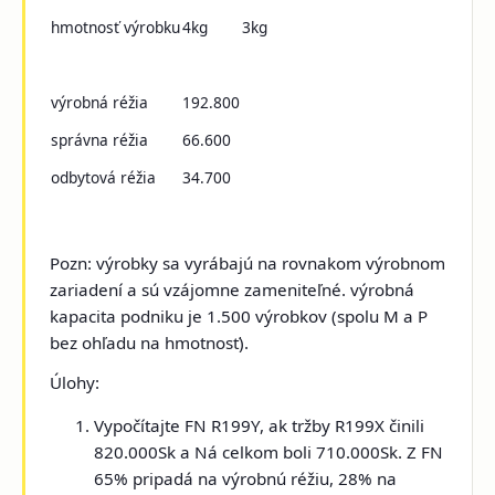
hmotnosť výrobku
4kg
3kg
výrobná réžia
192.800
správna réžia
66.600
odbytová réžia
34.700
Pozn: výrobky sa vyrábajú na rovnakom výrobnom
zariadení a sú vzájomne zameniteľné. výrobná
kapacita podniku je 1.500 výrobkov (spolu M a P
bez ohľadu na hmotnosť).
Úlohy:
Vypočítajte FN R199Y, ak tržby R199X činili
820.000Sk a Ná celkom boli 710.000Sk. Z FN
65% pripadá na výrobnú réžiu, 28% na