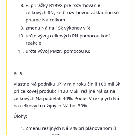
% prirážky R199X pre rozvrhovanie
celkových RN, keď rozvrhovou základňou sú
priame Ná celkom
zmenu Ná na 1Sk výkonov v %
určte vývoj celkových RN pomocou koef.
reakcie
určte vývoj PMzN pomocou Kr.
Pr. 9
Vlastné Ná podniku „P“ v min roku činili 100 mil Sk
pri celkovej produkcii 120 MSk. režijné Ná sa na
celkových Ná podielali 40%. Podiel V režijných Ná
na celkových režijných Ná bol 30%.
Úlohy:
Zmenu režijných Ná v % pri plánovanom
