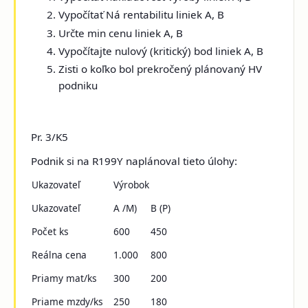
Vypočítať Ná rentabilitu liniek A, B
Určte min cenu liniek A, B
Vypočítajte nulový (kritický) bod liniek A, B
Zisti o koľko bol prekročený plánovaný HV
podniku
Pr. 3/K5
Podnik si na R199Y naplánoval tieto úlohy:
Ukazovateľ
Výrobok
Ukazovateľ
A /M)
B (P)
Počet ks
600
450
Reálna cena
1.000
800
Priamy mat/ks
300
200
Priame mzdy/ks
250
180