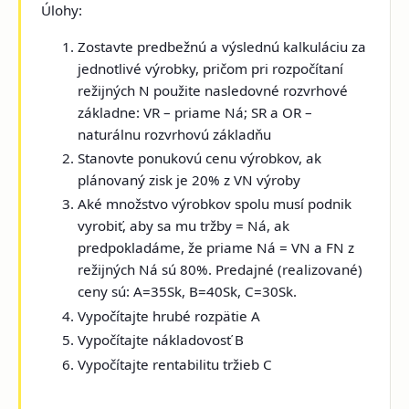
Úlohy:
Zostavte predbežnú a výslednú kalkuláciu za
jednotlivé výrobky, pričom pri rozpočítaní
režijných N použite nasledovné rozvrhové
základne: VR – priame Ná; SR a OR –
naturálnu rozvrhovú základňu
Stanovte ponukovú cenu výrobkov, ak
plánovaný zisk je 20% z VN výroby
Aké množstvo výrobkov spolu musí podnik
vyrobiť, aby sa mu tržby = Ná, ak
predpokladáme, že priame Ná = VN a FN z
režijných Ná sú 80%. Predajné (realizované)
ceny sú: A=35Sk, B=40Sk, C=30Sk.
Vypočítajte hrubé rozpätie A
Vypočítajte nákladovosť B
Vypočítajte rentabilitu tržieb C