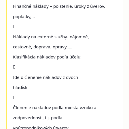
Finančné náklady – poistenie, úroky z úverov,
poplatky,...

Náklady na externé služby- nájomné,
cestovné, doprava, opravy,....
Klasifikácia nákladov podľa účelu:

Ide o členenie nákladov z dvoch
hľadísk:

Členenie nákladov podľa miesta vzniku a
zodpovednosti, t.j. podľa
vnútropodnikových útvarov.