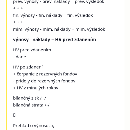
prev. výnosy - prev. náklady = prev. výsledok
+ + +
fin. výnosy - fin. náklady = fin. výsledok
+ + +
mim. výnosy - mim. náklady = mim. výsledok
výnosy - náklady = HV pred zdanením
HV pred zdanením
- dane
HV po zdanení
+ čerpanie z rezervných fondov
- prídely do rezervných fondov
+ HV z minulých rokov
bilančný zisk /+/
bilančná strata /-/

Prehľad o výnosoch,