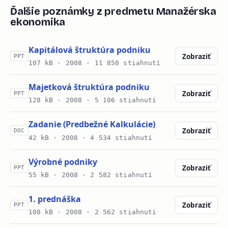
Ďalšie poznámky z predmetu Manažérska
ekonomika
Kapitálová štruktúra podniku
Zobraziť
PPT
107 kB ·
2008
· 11 850 stiahnutí
Majetková štruktúra podniku
Zobraziť
PPT
128 kB ·
2008
· 5 106 stiahnutí
Zadanie (Predbežné Kalkulácie)
Zobraziť
DOC
42 kB ·
2008
· 4 534 stiahnutí
Výrobné podniky
Zobraziť
PPT
55 kB ·
2008
· 2 582 stiahnutí
1. prednáška
Zobraziť
PPT
108 kB ·
2008
· 2 562 stiahnutí