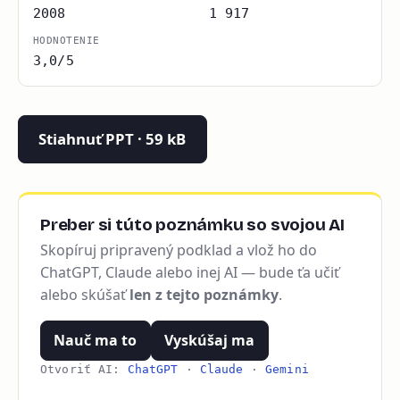
2008
1 917
HODNOTENIE
3,0/5
Stiahnuť PPT · 59 kB
Preber si túto poznámku so svojou AI
Skopíruj pripravený podklad a vlož ho do
ChatGPT, Claude alebo inej AI — bude ťa učiť
alebo skúšať
len z tejto poznámky
.
Nauč ma to
Vyskúšaj ma
Otvoriť AI:
ChatGPT
·
Claude
·
Gemini