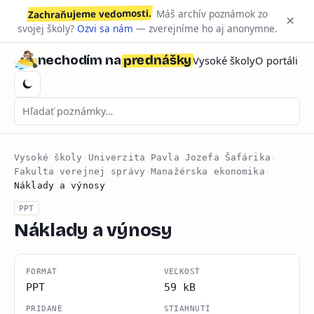
Zachraňujeme vedomosti.
Máš archív poznámok zo
×
svojej školy?
Ozvi sa nám
— zverejníme ho aj anonymne.
prednášky
nechodím na
Vysoké školy
O portáli
Vysoké školy
›
Univerzita Pavla Jozefa Šafárika
›
Fakulta verejnej správy
›
Manažérska ekonomika
›
Náklady a výnosy
PPT
Náklady a výnosy
FORMÁT
VEĽKOSŤ
PPT
59 kB
PRIDANÉ
STIAHNUTÍ