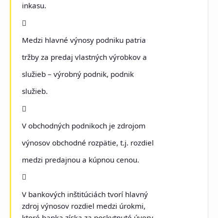
inkasu.

Medzi hlavné výnosy podniku patria
tržby za predaj vlastných výrobkov a
služieb – výrobný podnik, podnik
služieb.

V obchodných podnikoch je zdrojom
výnosov obchodné rozpätie, t.j. rozdiel
medzi predajnou a kúpnou cenou.

V bankových inštitúciách tvorí hlavný
zdroj výnosov rozdiel medzi úrokmi,
ktoré banka získa za poskytnuté úvery