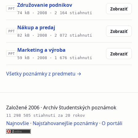
Združovanie podnikov
Zobraziť
PPT
74 kB ·
2008
· 2 164 stiahnutí
Nákup a predaj
Zobraziť
PPT
82 kB ·
2008
· 2 072 stiahnutí
Marketing a výroba
Zobraziť
PPT
59 kB ·
2008
· 1 676 stiahnutí
Všetky poznámky z predmetu →
Založené 2006 · Archív študentských poznámok
11 298 505 stiahnutí za 20 rokov
Najnovšie
·
Najsťahovanejšie poznámky
·
O portáli