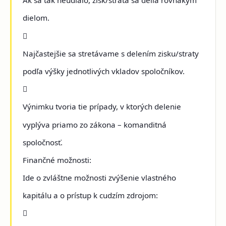
Ak sa tak neudialo, zisk/strata sa delia rovnakým
dielom.

Najčastejšie sa stretávame s delením zisku/straty
podľa výšky jednotlivých vkladov spoločníkov.

Výnimku tvoria tie prípady, v ktorých delenie
vyplýva priamo zo zákona – komanditná
spoločnosť.
Finančné možnosti:
Ide o zvláštne možnosti zvýšenie vlastného
kapitálu a o prístup k cudzím zdrojom:
