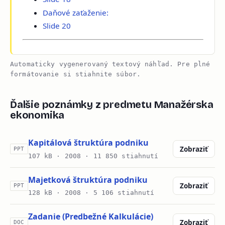
Daňové zaťaženie:
Slide 20
Automaticky vygenerovaný textový náhľad. Pre plné
formátovanie si stiahnite súbor.
Ďalšie poznámky z predmetu Manažérska
ekonomika
Kapitálová štruktúra podniku
Zobraziť
PPT
107 kB ·
2008
· 11 850 stiahnutí
Majetková štruktúra podniku
Zobraziť
PPT
128 kB ·
2008
· 5 106 stiahnutí
Zadanie (Predbežné Kalkulácie)
Zobraziť
DOC