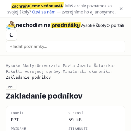
Zachraňujeme vedomosti.
Máš archív poznámok zo
×
svojej školy?
Ozvi sa nám
— zverejníme ho aj anonymne.
prednášky
nechodím na
Vysoké školy
O portáli
Vysoké školy
›
Univerzita Pavla Jozefa Šafárika
›
Fakulta verejnej správy
›
Manažérska ekonomika
›
Zakladanie podnikov
PPT
Zakladanie podnikov
FORMÁT
VEĽKOSŤ
PPT
59 kB
PRIDANÉ
STIAHNUTÍ