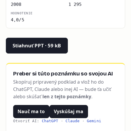
2008
1 295
HODNOTENIE
4,0/5
Stiahnuť PPT · 59 kB
Preber si túto poznámku so svojou AI
Skopíruj pripravený podklad a vlož ho do
ChatGPT, Claude alebo inej AI — bude ťa učiť
alebo skúšať
len z tejto poznámky
.
Nauč ma to
Vyskúšaj ma
Otvoriť AI:
ChatGPT
·
Claude
·
Gemini