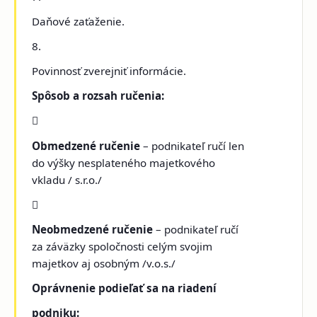
Daňové zaťaženie.
8.
Povinnosť zverejniť informácie.
Spôsob a rozsah ručenia:

Obmedzené ručenie
– podnikateľ ručí len
do výšky nesplateného majetkového
vkladu / s.r.o./

Neobmedzené ručenie
– podnikateľ ručí
za záväzky spoločnosti celým svojim
majetkov aj osobným /v.o.s./
Oprávnenie podieľať sa na riadení
podniku: