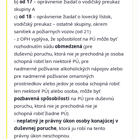
b)
od 17
– oprávnenie žiadať o vodičský preukaz
skupiny A
c)
od 18
– oprávnenie žiadať o lovecký lístok,
vodičský preukaz – ostatné skupiny, okrem
sanitiek a požiarnych vozov (od 21)
- z OPH vyplýva, že spôsobilosť na PÚ môže byť
rozhodnutím súdu
obmedzená
(pre
duševnú poruchu, ktorá nie je prechodná je osoba
schopná robiť len niektoré PÚ, pre
nadmerné požívanie alkoholických nápojov alebo
pre nadmerné požívanie omamných
prostriedkov alebo jedov je osoba schopná robiť
len niektoré PÚ) alebo osoba, môže byť
pozbavená spôsobilosti
na PÚ (pre duševnú
poruchu, ktorá nie je prechodná nie je
schopná robiť žiadne PÚ)
-
neplatný je právny úkon osoby konajúcej v
duševnej poruche
, ktorá ju robí na tento
právny úkon neschopnou