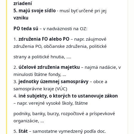
zriadení
5. majú svoje sídlo
- musí byť určené pri jej
vzniku
PO teda sú
– v nadväznosti na OZ:
1.
združenia FO alebo PO
– napr. záujmové
združenia PO, občianske združenia, politické
strany a politické hnutia, ....
2.
účelové združenia majetku
– najmä nadácie, v
minulosti štátne fondy, ...
3.
jednotky územnej samosprávy
– obce a
samosprávne kraje (VÚC)
4.
iné subjekty, o ktorých to ustanovuje zákon
– napr. verejné vysoké školy, štátne
podniky, banky, burzy, rozpočtové a príspevkové
organizácie, ...
5.
štát
– samostatne vymedzený podľa doc.