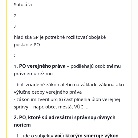
Sotolářa
2
Z
hľadiska SP je potrebné rozlišovať obojaké
poslanie PO
:
1.
PO verejného práva
– podliehajú osobitnému
právnemu režimu
- boli zriadené zákon alebo na základe zákona ako
výlučne osoby verejného práva
- zákon im zveril určitú časť plnenia úloh verejnej
správy – napr. obce, mestá, VÚC, ..
2. PO, ktoré sú adresátmi správnoprávnych
noriem
- t.j. ide o subjekty
voči ktorým smeruje výkon