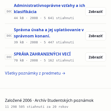
Administratívnoprávne vzťahy a ich
klasifikácia
Zobraziť
DOC
44 kB ·
2008
· 5 641 stiahnutí
Správna úvaha a jej uplatòovanie v
správnom konaní.
Zobraziť
DOC
39 kB ·
2008
· 5 447 stiahnutí
SPRÁVA ZAHRANIčNÝCH VECÍ
Zobraziť
DOC
70 kB ·
2008
· 5 162 stiahnutí
Všetky poznámky z predmetu →
Založené 2006 · Archív študentských poznámok
11 298 505 stiahnutí za 20 rokov