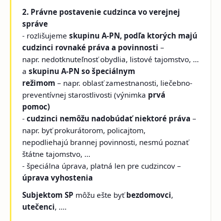
2. Právne postavenie cudzinca vo verejnej
správe
- rozlišujeme
skupinu A-PN, podľa ktorých majú
cudzinci rovnaké práva a povinnosti
–
napr. nedotknuteľnosť obydlia, listové tajomstvo, ...
a
skupinu A-PN so špeciálnym
režimom
– napr. oblasť zamestnanosti, liečebno-
preventívnej starostlivosti (výnimka
prvá
pomoc)
-
cudzinci nemôžu nadobúdať niektoré práva
–
napr. byť prokurátorom, policajtom,
nepodliehajú brannej povinnosti, nesmú poznať
štátne tajomstvo, ...
- špeciálna úprava, platná len pre cudzincov –
úprava vyhostenia
Subjektom SP
môžu ešte byť
bezdomovci
,
utečenci
, ....