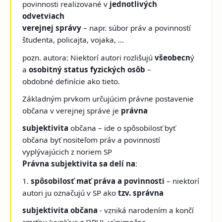
povinnosti realizované v
jednotlivých
odvetviach
verejnej správy
– napr. súbor práv a povinností
študenta, policajta, vojaka, ...
pozn. autora: Niektorí autori rozlišujú
všeobecn
ý
a
osobitný status fyzických osôb
–
obdobné definície ako tieto.
Základným prvkom určujúcim právne postavenie
občana v verejnej správe je
právna
subjektivita
občana – ide o spôsobilosť byť
občana byť nositeľom práv a povinností
vyplývajúcich z noriem SP
Právna subjektivita sa delí na
:
1.
spôsobilosť mať práva a povinnosti
– niektorí
autori ju označujú v SP ako
tzv. správna
subjektivita občana
- vzniká narodením a končí