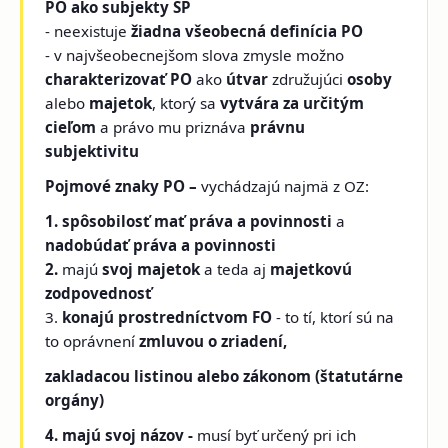
PO ako subjekty SP
- neexistuje
žiadna všeobecná definícia PO
- v najvšeobecnejšom slova zmysle možno
charakterizovať PO
ako
útvar
združujúci
osoby
alebo
majetok
, ktorý sa
vytvára za určitým
cieľom
a právo mu priznáva
právnu
subjektivitu
Pojmové znaky PO –
vychádzajú najmä z OZ:
1. spôsobilosť mať práva a povinnosti
a
nadobúdať práva a povinnosti
2.
majú
svoj majetok
a
teda aj
majetkovú
zodpovednosť
3.
konajú prostredníctvom FO
- to tí, ktorí sú na
to oprávnení
zmluvou o zriadení,
zakladacou listinou alebo zákonom (štatutárne
orgány)
4. majú svoj názov -
musí byť určený pri ich