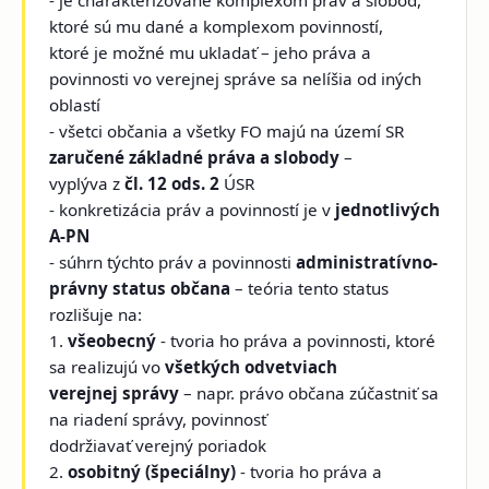
- je charakterizované komplexom práv a slobôd,
ktoré sú mu dané a komplexom povinností,
ktoré je možné mu ukladať – jeho práva a
povinnosti vo verejnej správe sa nelíšia od iných
oblastí
- všetci občania a všetky FO majú na území SR
zaručené základné práva a slobody
–
vyplýva z
čl. 12 ods. 2
ÚSR
- konkretizácia práv a povinností je v
jednotlivých
A-PN
- súhrn týchto práv a povinnosti
administratívno-
právny status občana
– teória tento status
rozlišuje na:
1.
všeobecný
- tvoria ho práva a povinnosti, ktoré
sa realizujú vo
všetkých odvetviach
verejnej správy
– napr. právo občana zúčastniť sa
na riadení správy, povinnosť
dodržiavať verejný poriadok
2.
osobitný (špeciálny)
- tvoria ho práva a