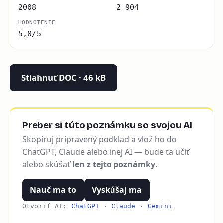
2008
2 904
HODNOTENIE
5,0/5
Stiahnuť DOC · 46 kB
Preber si túto poznámku so svojou AI
Skopíruj pripravený podklad a vlož ho do
ChatGPT, Claude alebo inej AI — bude ťa učiť
alebo skúšať
len z tejto poznámky
.
Nauč ma to
Vyskúšaj ma
Otvoriť AI:
ChatGPT
·
Claude
·
Gemini