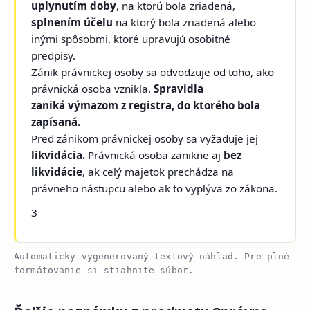
uplynutím doby
, na ktorú bola zriadená,
splnením účelu
na ktorý bola zriadená alebo
inými spôsobmi, ktoré upravujú osobitné
predpisy.
Zánik právnickej osoby sa odvodzuje od toho, ako
právnická osoba vznikla.
Spravidla
zaniká výmazom z registra, do ktorého bola
zapísaná.
Pred zánikom právnickej osoby sa vyžaduje jej
likvidácia.
Právnická osoba zanikne aj
bez
likvidácie
, ak celý majetok prechádza na
právneho nástupcu alebo ak to vyplýva zo zákona.
3
Automaticky vygenerovaný textový náhľad. Pre plné
formátovanie si stiahnite súbor.