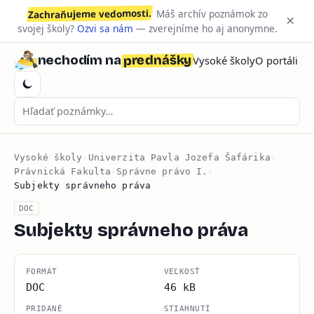
Zachraňujeme vedomosti.
Máš archív poznámok zo
×
svojej školy?
Ozvi sa nám
— zverejníme ho aj anonymne.
prednášky
nechodím na
Vysoké školy
O portáli
Vysoké školy
›
Univerzita Pavla Jozefa Šafárika
›
Právnická Fakulta
›
Správne právo I.
›
Subjekty správneho práva
DOC
Subjekty správneho práva
FORMÁT
VEĽKOSŤ
DOC
46 kB
PRIDANÉ
STIAHNUTÍ