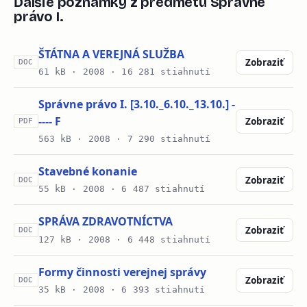
Ďalšie poznámky z predmetu Správne
právo I.
ŠTÁTNA A VEREJNÁ SLUŽBA
Zobraziť
DOC
61 kB ·
2008
· 16 281 stiahnutí
Správne právo I. [3.10._6.10._13.10.] -
---- F
Zobraziť
PDF
563 kB ·
2008
· 7 290 stiahnutí
Stavebné konanie
Zobraziť
DOC
55 kB ·
2008
· 6 487 stiahnutí
SPRÁVA ZDRAVOTNÍCTVA
Zobraziť
DOC
127 kB ·
2008
· 6 448 stiahnutí
Formy činnosti verejnej správy
Zobraziť
DOC
35 kB ·
2008
· 6 393 stiahnutí