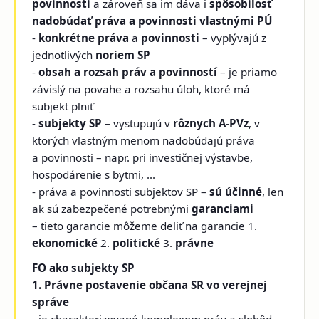
povinnosti
a zároveň sa im dáva i
spôsobilosť
nadobúdať práva a povinnosti vlastnými PÚ
-
konkrétne práva
a
povinnosti
– vyplývajú z
jednotlivých
noriem SP
-
obsah a rozsah práv a povinností
– je priamo
závislý na povahe a rozsahu úloh, ktoré má
subjekt plniť
-
subjekty SP
– vystupujú v
rôznych A-PVz
, v
ktorých vlastným menom nadobúdajú práva
a povinnosti – napr. pri investičnej výstavbe,
hospodárenie s bytmi, ...
- práva a povinnosti subjektov SP –
sú účinné
, len
ak sú zabezpečené potrebnými
garanciami
– tieto garancie môžeme deliť na garancie 1.
ekonomické
2.
politické
3.
právne
FO ako subjekty SP
1. Právne postavenie občana SR vo verejnej
správe