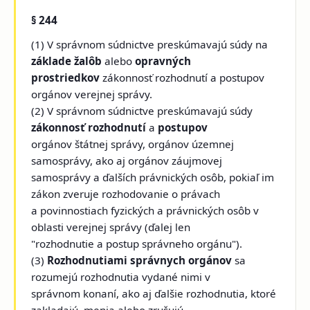
§ 244
(1) V správnom súdnictve preskúmavajú súdy na
základe žalôb
alebo
opravných
prostriedkov
zákonnosť rozhodnutí a postupov
orgánov verejnej správy.
(2) V správnom súdnictve preskúmavajú súdy
zákonnosť rozhodnutí
a
postupov
orgánov štátnej správy, orgánov územnej
samosprávy, ako aj orgánov záujmovej
samosprávy a ďalších právnických osôb, pokiaľ im
zákon zveruje rozhodovanie o právach
a povinnostiach fyzických a právnických osôb v
oblasti verejnej správy (ďalej len
"rozhodnutie a postup správneho orgánu").
(3)
Rozhodnutiami správnych orgánov
sa
rozumejú rozhodnutia vydané nimi v
správnom konaní, ako aj ďalšie rozhodnutia, ktoré