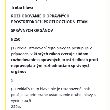
Tretia hlava
ROZHODOVANIE O OPRAVNÝCH
PROSTRIEDKOCH PROTI ROZHODNUTIAM
SPRÁVNYCH ORGÁNOV
§ 250l
(1) Podľa ustanovení tejto hlavy sa postupuje v
prípadoch,
v ktorých zákon zveruje súdom
rozhodovanie o opravných prostriedkoch proti
neprávoplatným rozhodnutiam správnych
orgánov
.
5
(2) Pokiaľ v tejto hlave nie je ustanovené inak,
použije sa primerane ustanovenie druhej hlavy s
výnimkou §
250a.