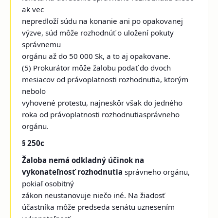
ak vec
nepredloží súdu na konanie ani po opakovanej
výzve, súd môže rozhodnúť o uložení pokuty
správnemu
orgánu až do 50 000 Sk, a to aj opakovane.
(5) Prokurátor môže žalobu podať do dvoch
mesiacov od právoplatnosti rozhodnutia, ktorým
nebolo
vyhovené protestu, najneskôr však do jedného
roka od právoplatnosti rozhodnutiasprávneho
orgánu.
§ 250c
Žaloba nemá odkladný účinok na
vykonateľnosť rozhodnutia
správneho orgánu,
pokiaľ osobitný
zákon neustanovuje niečo iné. Na
žiadosť
účastníka môže predseda senátu uznesením