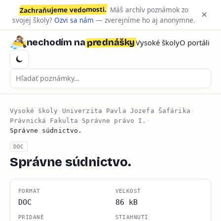
Zachraňujeme vedomosti.
Máš archív poznámok zo
×
svojej školy?
Ozvi sa nám
— zverejníme ho aj anonymne.
prednášky
nechodím na
Vysoké školy
O portáli
Vysoké školy
›
Univerzita Pavla Jozefa Šafárika
›
Právnická Fakulta
›
Správne právo I.
›
Správne súdnictvo.
DOC
Správne súdnictvo.
FORMÁT
VEĽKOSŤ
DOC
86 kB
PRIDANÉ
STIAHNUTÍ