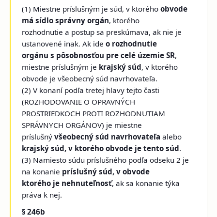
(1) Miestne príslušným je súd, v ktorého
obvode
má sídlo správny orgán
, ktorého
rozhodnutie a postup sa preskúmava, ak nie je
ustanovené inak. Ak ide
o rozhodnutie
orgánu s pôsobnosťou pre celé územie SR
,
miestne príslušným je
krajský súd
, v ktorého
obvode je všeobecný súd navrhovateľa.
(2) V konaní podľa tretej hlavy tejto časti
(ROZHODOVANIE O OPRAVNÝCH
PROSTRIEDKOCH PROTI ROZHODNUTIAM
SPRÁVNYCH ORGÁNOV) je miestne
príslušný
všeobecný súd navrhovateľa
alebo
krajský súd, v ktorého obvode je tento súd
.
(3) Namiesto súdu príslušného podľa odseku 2 je
na konanie
príslušný súd, v obvode
ktorého je nehnuteľnosť
, ak sa konanie týka
práva k nej.
§ 246b