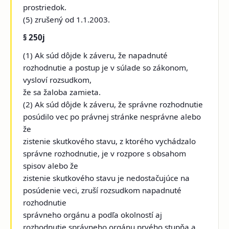
prostriedok.
(5) zrušený od 1.1.2003.
§ 250j
(1) Ak súd dôjde k záveru, že napadnuté
rozhodnutie a postup je v súlade so zákonom,
vysloví rozsudkom,
že sa žaloba zamieta.
(2) Ak súd dôjde k záveru, že správne rozhodnutie
posúdilo vec po právnej stránke nesprávne alebo
že
zistenie skutkového stavu, z ktorého vychádzalo
správne rozhodnutie, je v rozpore s obsahom
spisov alebo že
zistenie skutkového stavu je nedostačujúce na
posúdenie veci, zruší rozsudkom napadnuté
rozhodnutie
správneho orgánu a podľa okolností aj
rozhodnutie správneho orgánu prvého stupňa a