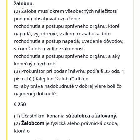
žalobou.
(2) Žaloba musí okrem všeobecných náležitostí
podania obsahovať označenie
rozhodnutia a postupu správneho orgánu, ktoré
napadá, vyjadrenie, v akom rozsahu sa toto
rozhodnutie a postup napadá, uvedenie dôvodov,
v čom žalobca vidí nezákonnosť
rozhodnutia a postupu správneho orgánu, a aký
konečný návrh robí.
(3) Prokurátor pri podaní návrhu podľa § 35 ods. 1
písm. b) (ďalej len "žaloba") dbá o
to, aby práva nadobudnuté v dobrej viere boli čo
najmenej dotknuté.
§ 250
(1) Účastníkmi konania sú
žalobca
a
žalovaný.
(2)
Žalobcom
je fyzická alebo právnická osoba,
ktorá o