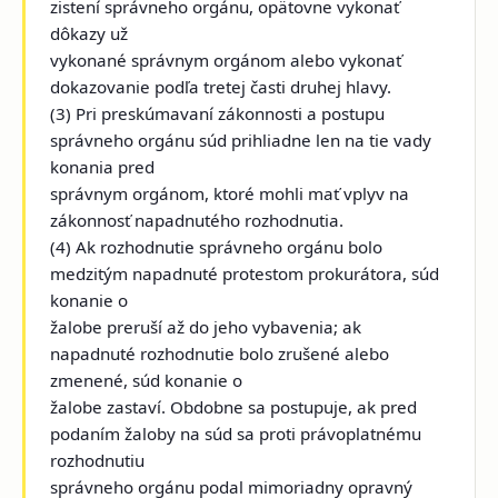
zistení správneho orgánu, opätovne vykonať
dôkazy už
vykonané správnym orgánom alebo vykonať
dokazovanie podľa tretej časti druhej hlavy.
(3) Pri preskúmavaní zákonnosti a postupu
správneho orgánu súd prihliadne len na tie vady
konania pred
správnym orgánom, ktoré mohli mať vplyv na
zákonnosť napadnutého rozhodnutia.
(4) Ak rozhodnutie správneho orgánu bolo
medzitým napadnuté protestom prokurátora, súd
konanie o
žalobe preruší až do jeho vybavenia; ak
napadnuté rozhodnutie bolo zrušené alebo
zmenené, súd konanie o
žalobe zastaví. Obdobne sa postupuje, ak pred
podaním žaloby na súd sa proti právoplatnému
rozhodnutiu
správneho orgánu podal mimoriadny opravný