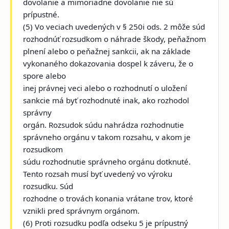
dovolanie a mimoriadne dovolanie nie sú
prípustné.
(5) Vo veciach uvedených v § 250i ods. 2 môže súd
rozhodnúť rozsudkom o náhrade škody, peňažnom
plnení alebo o peňažnej sankcii, ak na základe
vykonaného dokazovania dospel k záveru, že o
spore alebo
inej právnej veci alebo o rozhodnutí o uložení
sankcie má byť rozhodnuté inak, ako rozhodol
správny
orgán. Rozsudok súdu nahrádza rozhodnutie
správneho orgánu v takom rozsahu, v akom je
rozsudkom
súdu rozhodnutie správneho orgánu dotknuté.
Tento rozsah musí byť uvedený vo výroku
rozsudku. Súd
rozhodne o trovách konania vrátane trov, ktoré
vznikli pred správnym orgánom.
(6) Proti rozsudku podľa odseku 5 je prípustný