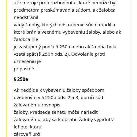
ak smeruje proti rozhodnutiu, ktoré nemôže byť
predmetom preskúmavania súdom, ak žalobca
neodstránil
vady žaloby, ktorých odstránenie súd nariadil a
ktoré bránia vecnému vybaveniu žaloby, alebo ak
žalobca nie
je zastúpený podľa § 250a alebo ak žaloba bola
vzatá späť (§ 250h ods. 2). Odvolanie proti
uzneseniu je
prípustné.
§ 250e
Ak nedôjde k vybaveniu žaloby spôsobom
uvedeným v § 250d ods. 2 a 3, doručí súd
žalovanému rovnopis
žaloby. Predseda senátu môže nariadiť
žalovanému, aby sa k obsahu žaloby vyjadril v
lehote, ktorú
zároveň určí.