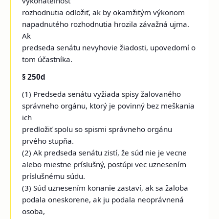
vykonateľnosť
rozhodnutia odložiť, ak by okamžitým výkonom
napadnutého rozhodnutia hrozila závažná ujma.
Ak
predseda senátu nevyhovie žiadosti, upovedomí o
tom účastníka.
§ 250d
(1) Predseda senátu vyžiada spisy žalovaného
správneho orgánu, ktorý je povinný bez meškania
ich
predložiť spolu so spismi správneho orgánu
prvého stupňa.
(2) Ak predseda senátu zistí, že súd nie je vecne
alebo miestne príslušný, postúpi vec uznesením
príslušnému súdu.
(3) Súd uznesením konanie zastaví, ak sa žaloba
podala oneskorene, ak ju podala neoprávnená
osoba,