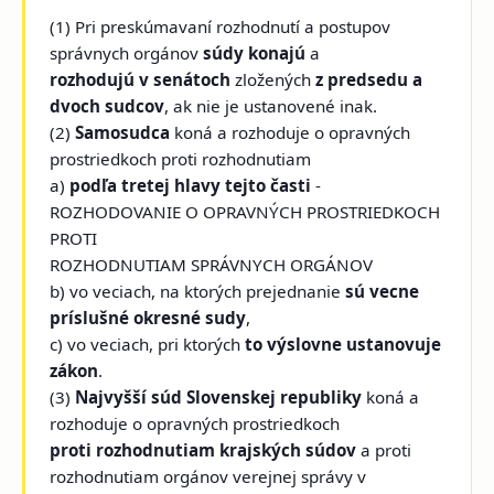
(1) Pri preskúmavaní rozhodnutí a postupov
správnych orgánov
súdy konajú
a
rozhodujú v senátoch
zložených
z predsedu a
dvoch
sudcov
, ak nie je ustanovené inak.
(2)
Samosudca
koná a rozhoduje o opravných
prostriedkoch proti rozhodnutiam
a)
podľa tretej hlavy tejto časti
-
ROZHODOVANIE O OPRAVNÝCH PROSTRIEDKOCH
PROTI
ROZHODNUTIAM SPRÁVNYCH ORGÁNOV
b) vo veciach, na ktorých prejednanie
sú vecne
príslušné okresné sudy
,
c) vo veciach, pri ktorých
to výslovne ustanovuje
zákon
.
(3)
Najvyšší súd Slovenskej republiky
koná a
rozhoduje o opravných prostriedkoch
proti rozhodnutiam krajských súdov
a proti
rozhodnutiam orgánov verejnej správy v