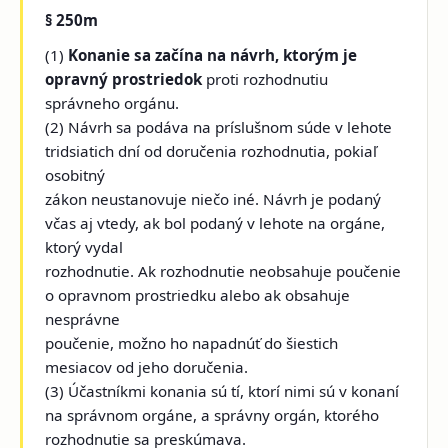
§ 250m
(1)
Konanie sa začína na návrh, ktorým je
opravný prostriedok
proti rozhodnutiu
správneho orgánu.
(2) Návrh sa podáva na príslušnom súde v lehote
tridsiatich dní od doručenia rozhodnutia, pokiaľ
osobitný
zákon neustanovuje niečo iné. Návrh je podaný
včas aj vtedy, ak bol podaný v lehote na orgáne,
ktorý vydal
rozhodnutie. Ak rozhodnutie neobsahuje poučenie
o opravnom prostriedku alebo ak obsahuje
nesprávne
poučenie, možno ho napadnúť do šiestich
mesiacov od jeho doručenia.
(3) Účastníkmi konania sú tí, ktorí nimi sú v konaní
na správnom orgáne, a správny orgán, ktorého
rozhodnutie sa preskúmava.