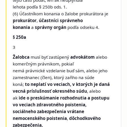
lehota podľa § 250b ods. 1.
(6) Účastníkom konania o žalobe prokurátora je
prokurátor
,
účastníci správneho
konania
a
správny orgán
podľa odseku 4.
§ 250a
3
Žalobca
musí byť zastúpený
advokátom
alebo
komerčným právnikom, pokiaľ
nemá právnické vzdelanie buď sám, alebo jeho
zamestnanec (člen), ktorý zaňho na súde
koná;
to neplatí vo veciach, v ktorých je daná
vecná príslušnosť okresného súdu
, alebo
ak
ide o preskúmanie rozhodnutia a postupu
vo veciach zdravotného poistenia,
sociálneho zabezpečenia vrátane
nemocenského poistenia
,
dôchodkového
zabezpečenia,