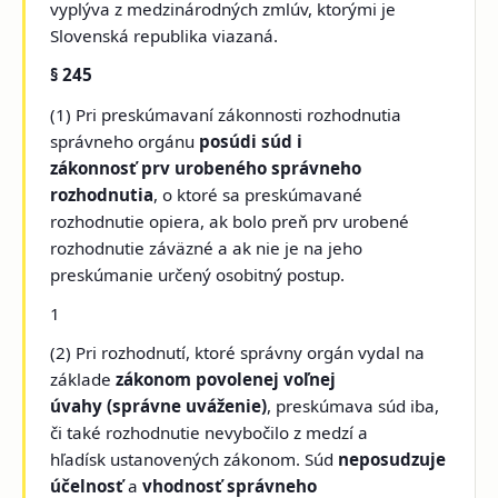
vyplýva z medzinárodných zmlúv, ktorými je
Slovenská republika viazaná.
§ 245
(1) Pri preskúmavaní zákonnosti rozhodnutia
správneho orgánu
posúdi súd i
zákonnosť prv urobeného správneho
rozhodnutia
, o ktoré sa preskúmavané
rozhodnutie opiera, ak bolo preň prv urobené
rozhodnutie záväzné a ak nie je na jeho
preskúmanie určený osobitný postup.
1
(2) Pri rozhodnutí, ktoré správny orgán vydal na
základe
zákonom povolenej voľnej
úvahy (správne uváženie)
, preskúmava súd iba,
či také rozhodnutie nevybočilo z medzí a
hľadísk ustanovených zákonom. Súd
neposudzuje
účelnosť
a
vhodnosť správneho