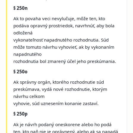
§ 250n
Ak to povaha veci nevylučuje, môže ten, kto
podáva opravný prostriedok, navrhnúť, aby bola
odložená
vykonateľnosť napadnutého rozhodnutia. Súd
môže tomuto návrhu vyhovieť, ak by vykonaním
napadnutého
rozhodnutia bol zmarený účel jeho preskúmania.
§ 250o
Ak správny orgán, ktorého rozhodnutie súd
preskúmava, vydá nové rozhodnutie, ktorým
návrhu celkom
vyhovie, súd uznesením konanie zastaví.
§ 250p
Ak je návrh podaný oneskorene alebo ho podá
ten, kto naň nie je oprávnený, alebo ak sa napadá