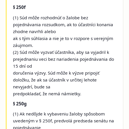
§ 250f
(1) Súd môže rozhodnúť o žalobe bez
pojednávania rozsudkom, ak to účastníci konania
zhodne navrhli alebo
ak s tým súhlasia a nie je to v rozpore s verejným
záujmom.
(2) Súd môže vyzvať účastníka, aby sa vyjadril k
prejednaniu veci bez nariadenia pojednávania do
15 dní od
doručenia výzvy. Súd môže k výzve pripojiť
doložku, že ak sa účastník v určitej lehote
nevyjadrí, bude sa
predpokladať, že nemá námietky.
§ 250g
(1) Ak nedôjde k vybaveniu žaloby spôsobom
uvedeným v § 250f, predvolá predseda senátu na
pojednávanie