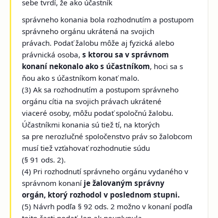
sebe tvrdí, že ako účastník
správneho konania bola rozhodnutím a postupom
správneho orgánu ukrátená na svojich
právach. Podať žalobu môže aj fyzická alebo
právnická osoba,
s ktorou sa
v správnom
konaní nekonalo ako s účastníkom
, hoci sa s
ňou ako s účastníkom konať malo.
(3) Ak sa rozhodnutím a postupom správneho
orgánu cítia na svojich právach ukrátené
viaceré osoby, môžu podať spoločnú žalobu.
Účastníkmi konania sú tiež tí, na ktorých
sa pre nerozlučné spoločenstvo práv so žalobcom
musí tiež vzťahovať rozhodnutie súdu
(§ 91 ods. 2).
(4) Pri rozhodnutí správneho orgánu vydaného v
správnom konaní
je žalovaným správny
orgán, ktorý rozhodol v poslednom stupni.
(5) Návrh podľa § 92 ods. 2 možno v konaní podľa
tejto časti podať, len ak neuplynula