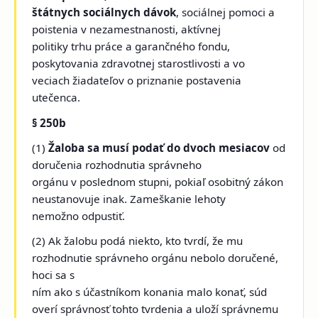
štátnych sociálnych dávok
, sociálnej
pomoci a
poistenia v nezamestnanosti, aktívnej
politiky trhu práce
a garančného fondu,
poskytovania zdravotnej starostlivosti a vo
veciach žiadateľov o priznanie postavenia
utečenca.
§ 250b
(1)
Žaloba sa musí podať do dvoch mesiacov
od
doručenia rozhodnutia správneho
orgánu v poslednom stupni, pokiaľ osobitný zákon
neustanovuje inak. Zameškanie lehoty
nemožno odpustiť.
(2) Ak žalobu podá niekto, kto tvrdí, že mu
rozhodnutie správneho orgánu nebolo doručené,
hoci sa s
ním ako s účastníkom konania malo konať, súd
overí správnosť tohto tvrdenia a uloží správnemu