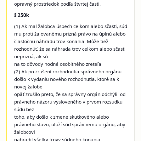
opravný prostriedok podľa štvrtej časti.
§ 250k
(1) Ak mal žalobca úspech celkom alebo sčasti, súd
mu proti žalovanému prizná právo na úplnú alebo
čiastočnú náhradu trov konania. Môže tiež
rozhodnúť, že sa náhrada trov celkom alebo sčasti
neprizná, ak sú
na to dôvody hodné osobitného zreteľa.
(2) Ak po zrušení rozhodnutia správneho orgánu
došlo k vydaniu nového rozhodnutia, ktoré sa k
novej žalobe
opäť zrušilo preto, že sa správny orgán odchýlil od
právneho názoru vysloveného v prvom rozsudku
súdu bez
toho, aby došlo k zmene skutkového alebo
právneho stavu, uloží súd správnemu orgánu, aby
žalobcovi
nahradil všetky trovy súdneho konania.