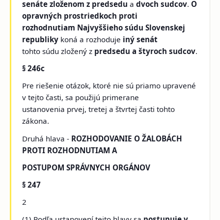
senáte zloženom z predsedu
a
dvoch sudcov
.
O
opravných prostriedkoch proti
rozhodnutiam Najvyššieho súdu Slovenskej
republiky
koná a rozhoduje
iný senát
tohto súdu zložený z
predsedu a štyroch sudcov
.
§ 246c
Pre riešenie otázok, ktoré nie sú priamo upravené
v tejto časti, sa použijú primerane
ustanovenia prvej, tretej a štvrtej časti tohto
zákona.
Druhá hlava -
ROZHODOVANIE O ŽALOBÁCH
PROTI ROZHODNUTIAM A
POSTUPOM SPRÁVNYCH ORGÁNOV
§ 247
2
(1) Podľa ustanovení tejto hlavy sa
postupuje v