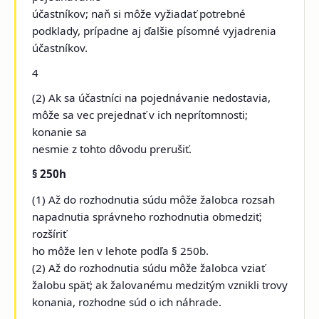
účastníkov; naň si môže vyžiadať potrebné
podklady, prípadne aj ďalšie písomné vyjadrenia
účastníkov.
4
(2) Ak sa účastníci na pojednávanie nedostavia,
môže sa vec prejednať v ich neprítomnosti;
konanie sa
nesmie z tohto dôvodu prerušiť.
§ 250h
(1) Až do rozhodnutia súdu môže žalobca rozsah
napadnutia správneho rozhodnutia obmedziť;
rozšíriť
ho môže len v lehote podľa § 250b.
(2) Až do rozhodnutia súdu môže žalobca vziať
žalobu späť; ak žalovanému medzitým vznikli trovy
konania, rozhodne súd o ich náhrade.