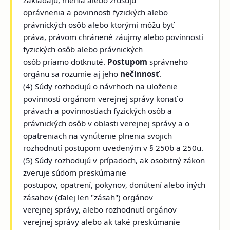
zakladajú, menia alebo zrušujú
oprávnenia a povinnosti fyzických alebo
právnických osôb alebo ktorými môžu byť
práva, právom chránené záujmy alebo povinnosti
fyzických osôb alebo právnických
osôb priamo dotknuté.
Postupom
správneho
orgánu sa rozumie aj jeho
nečinnosť
.
(4) Súdy rozhodujú o návrhoch na uloženie
povinnosti orgánom verejnej správy konať o
právach a povinnostiach fyzických osôb a
právnických osôb v oblasti verejnej správy a o
opatreniach na vynútenie plnenia svojich
rozhodnutí postupom uvedeným v § 250b a 250u.
(5) Súdy rozhodujú v prípadoch, ak osobitný zákon
zveruje súdom preskúmanie
postupov, opatrení, pokynov, donútení alebo iných
zásahov (ďalej len "zásah") orgánov
verejnej správy, alebo rozhodnutí orgánov
verejnej správy alebo ak také preskúmanie