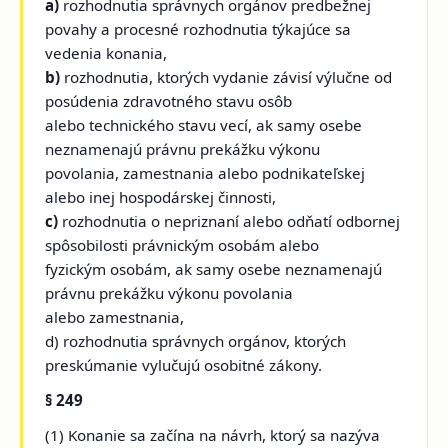
a)
rozhodnutia správnych orgánov predbežnej
povahy a procesné rozhodnutia týkajúce sa
vedenia konania,
b)
rozhodnutia, ktorých vydanie závisí výlučne od
posúdenia zdravotného stavu osôb
alebo technického stavu vecí, ak samy osebe
neznamenajú právnu prekážku výkonu
povolania, zamestnania alebo podnikateľskej
alebo inej hospodárskej činnosti,
c)
rozhodnutia o nepriznaní alebo odňatí odbornej
spôsobilosti právnickým osobám alebo
fyzickým osobám, ak samy osebe neznamenajú
právnu prekážku výkonu povolania
alebo zamestnania,
d) rozhodnutia správnych orgánov, ktorých
preskúmanie vylučujú osobitné zákony.
§ 249
(1) Konanie sa začína na návrh, ktorý sa nazýva