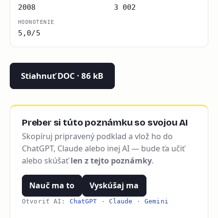
2008
3 002
HODNOTENIE
5,0/5
Stiahnuť DOC · 86 kB
Preber si túto poznámku so svojou AI
Skopíruj pripravený podklad a vlož ho do
ChatGPT, Claude alebo inej AI — bude ťa učiť
alebo skúšať
len z tejto poznámky
.
Nauč ma to
Vyskúšaj ma
Otvoriť AI:
ChatGPT
·
Claude
·
Gemini