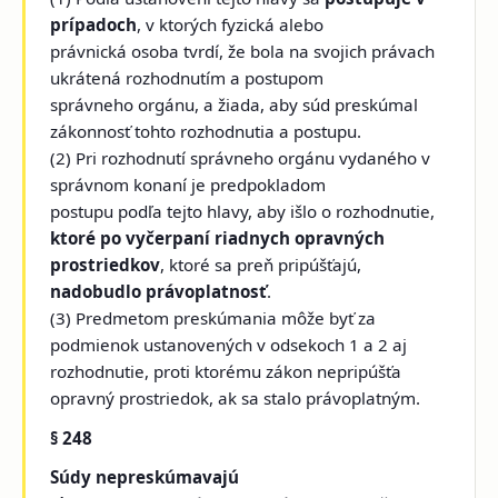
prípadoch
, v ktorých fyzická alebo
právnická osoba tvrdí, že bola na svojich právach
ukrátená rozhodnutím a postupom
správneho orgánu, a žiada, aby súd preskúmal
zákonnosť tohto rozhodnutia a postupu.
(2) Pri rozhodnutí správneho orgánu vydaného v
správnom konaní je predpokladom
postupu podľa tejto hlavy, aby išlo o rozhodnutie,
ktoré po vyčerpaní riadnych opravných
prostriedkov
, ktoré sa preň pripúšťajú,
nadobudlo právoplatnosť
.
(3) Predmetom preskúmania môže byť za
podmienok ustanovených v odsekoch 1 a 2 aj
rozhodnutie, proti ktorému zákon nepripúšťa
opravný prostriedok, ak sa stalo právoplatným.
§ 248
Súdy nepreskúmavajú